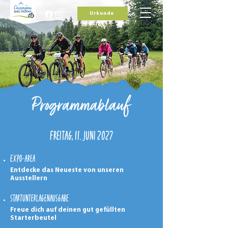
Urkunde
Programmablauf
Freitag, 11. Juni 2027
Expo-Area
Entdecke das Neueste von unseren
Ausstellern
Startunterlagenausgabe
Freue dich auf deinen gut gefüllten
Starterbeutel